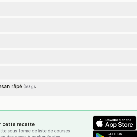
esan râpé
.
(50 g)
r cette recette
tte sous forme de liste de courses
vec des cases à cocher faciles.