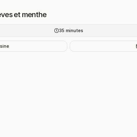
fèves et menthe
35
minutes
isine