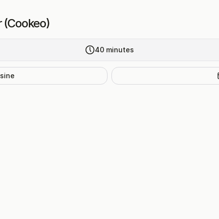
r (Cookeo)
40
minutes
isine