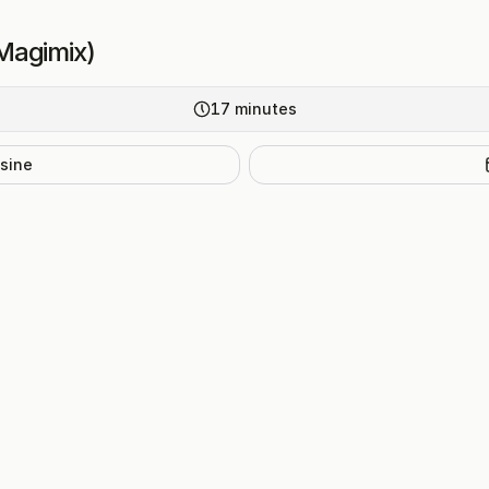
Magimix)
17
minutes
isine