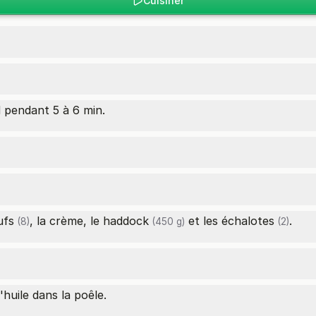
Cuisiner
d pendant 5 à 6 min.
ufs
, la crème, le
haddock
et les
échalotes
.
(8)
(450 g)
(2)
'huile dans la poêle.