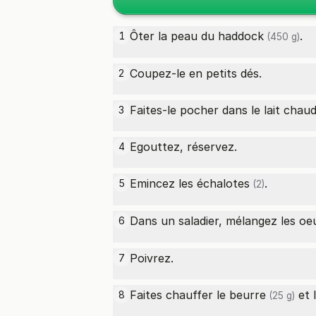
Ôter la peau du
haddock
.
1
(450 g)
Coupez-le en petits dés.
2
Faites-le pocher dans le lait chau
3
Egouttez, réservez.
4
Emincez les
échalotes
.
5
(2)
Dans un saladier, mélangez les
oe
6
Poivrez.
7
Faites chauffer le
beurre
et l
8
(25 g)