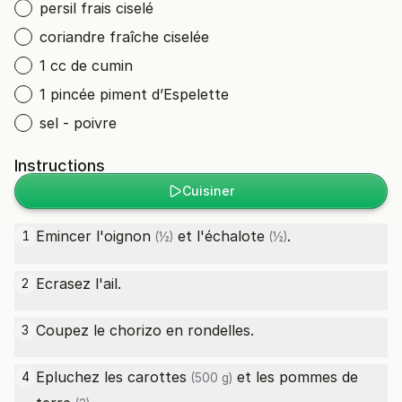
persil frais ciselé
coriandre fraîche ciselée
1 cc de cumin
1 pincée piment d’Espelette
sel - poivre
Instructions
Cuisiner
Emincer l'
oignon
et l'
échalote
.
1
(½)
(½)
Ecrasez l'ail.
2
Coupez le chorizo en rondelles.
3
Epluchez les
carottes
et les
pommes de
4
(500 g)