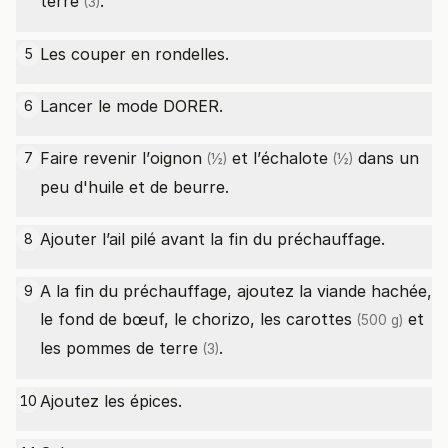
terre
.
(3)
Les couper en rondelles.
5
Lancer le mode DORER.
6
Faire revenir l’
oignon
et l’
échalote
dans un
7
(½)
(½)
peu d'huile et de beurre.
Ajouter l’ail pilé avant la fin du préchauffage.
8
A la fin du préchauffage, ajoutez la viande hachée,
9
le fond de bœuf, le chorizo, les
carottes
et
(500 g)
les
pommes de terre
.
(3)
Ajoutez les épices.
10