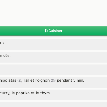
Cuisiner
ux.
n dés.
hipolatas
, l’ail et l’
oignon
pendant 5 min.
(2)
(½)
curry, le paprika et le thym.