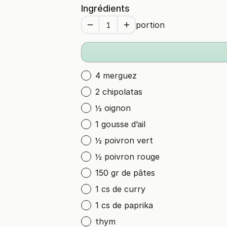
Ingrédients
portion
4 merguez
2 chipolatas
½ oignon
1 gousse d’ail
½ poivron vert
½ poivron rouge
150 gr de pâtes
1 cs de curry
1 cs de paprika
thym