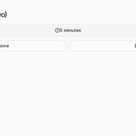
eo)
5
minutes
isine