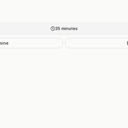
35
minutes
isine