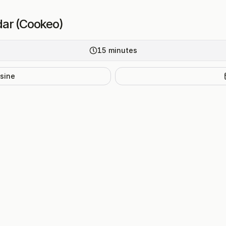
dar (Cookeo)
15
minutes
isine