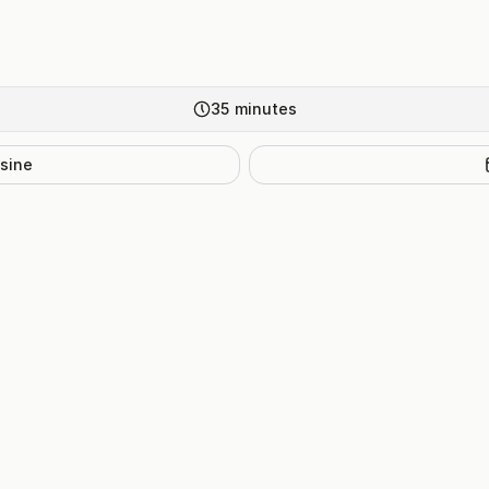
35
minutes
isine