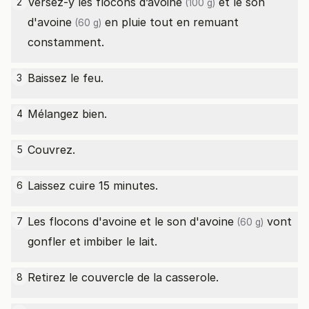
Versez-y les
flocons d’avoine
et le
son
2
(100 g)
d'avoine
en pluie tout en remuant
(60 g)
constamment.
Baissez le feu.
3
Mélangez bien.
4
Couvrez.
5
Laissez cuire 15 minutes.
6
Les flocons d'avoine et le
son d'avoine
vont
7
(60 g)
gonfler et imbiber le lait.
Retirez le couvercle de la casserole.
8