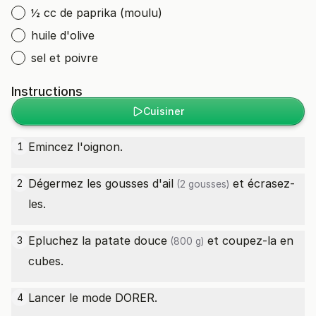
½ cc de paprika (moulu)
huile d'olive
sel et poivre
Instructions
Cuisiner
Emincez l'oignon.
1
Dégermez les gousses d'
ail
et écrasez-
2
(2 gousses)
les.
Epluchez la
patate douce
et coupez-la en
3
(800 g)
cubes.
Lancer le mode DORER.
4