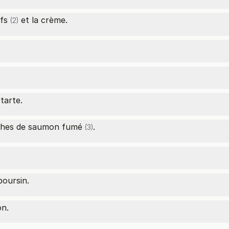
fs
et la crème.
(2)
tarte.
ches de saumon fumé
.
(3)
oursin.
on.