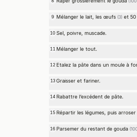
Râper grossièrement le
gouda
8
(100
Mélanger le lait, les
œufs
et 50
9
(3)
Sel, poivre, muscade.
10
Mélanger le tout.
11
Etalez la pâte dans un moule à fo
12
Graisser et fariner.
13
Rabattre l’excédent de pâte.
14
Répartir les légumes, puis arrose
15
Parsemer du restant de
gouda
16
(100