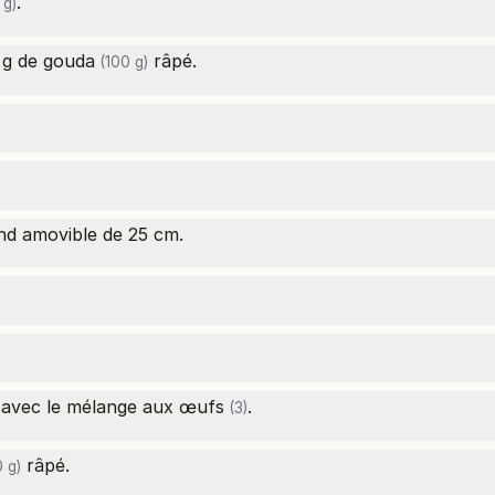
.
 g)
 g de
gouda
râpé.
(100 g)
nd amovible de 25 cm.
r avec le mélange aux
œufs
.
(3)
râpé.
 g)