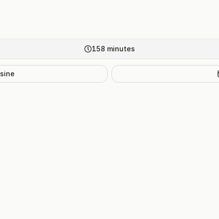
158
minutes
isine