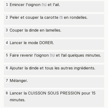
Emincer l'
oignon
et l'ail.
1
(½)
Peler et couper la
carotte
en rondelles.
2
(1)
Couper la dinde en lamelles.
3
Lancer le mode DORER.
4
Faire revenir l’
oignon
et l’ail quelques minutes.
5
(½)
Ajouter la dinde et tous les autres ingrédients.
6
Mélanger.
7
Lancer la CUISSON SOUS PRESSION pour 15
8
minutes.