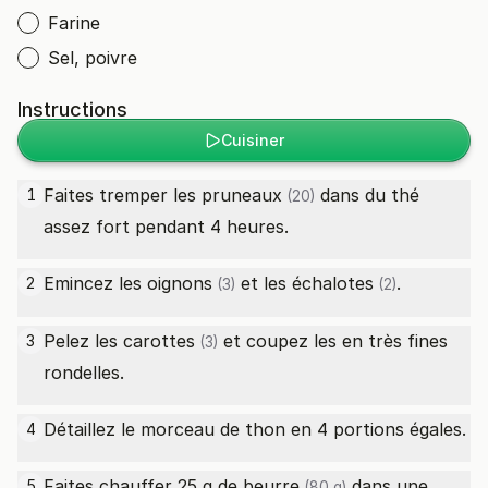
Farine
Sel, poivre
Instructions
Cuisiner
Faites tremper les
pruneaux
dans du thé
1
(20)
assez fort pendant 4 heures.
Emincez les
oignons
et les
échalotes
.
2
(3)
(2)
Pelez les
carottes
et coupez les en très fines
3
(3)
rondelles.
Détaillez le morceau de thon en 4 portions égales.
4
Faites chauffer 25 g de
beurre
dans une
5
(80 g)