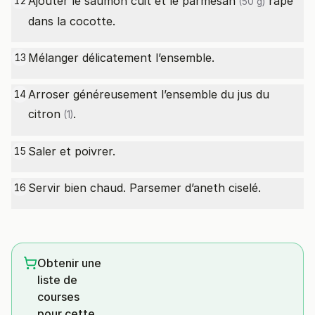
Ajouter le saumon cuit et le
parmesan
râpé
12
(50 g)
dans la cocotte.
Mélanger délicatement l’ensemble.
13
Arroser généreusement l’ensemble du jus du
14
citron
.
(1)
Saler et poivrer.
15
Servir bien chaud. Parsemer d’aneth ciselé.
16
Obtenir une
liste de
courses
pour cette