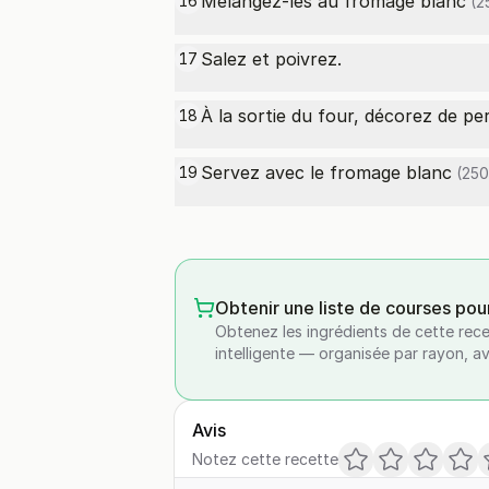
Mélangez-les au
fromage blanc
16
(2
Salez et poivrez.
17
À la sortie du four, décorez de pers
18
Servez avec le
fromage blanc
19
(250
Obtenir une liste de courses pou
Obtenez les ingrédients de cette rece
intelligente — organisée par rayon, a
Avis
Notez cette recette