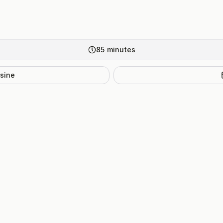
85
minutes
isine