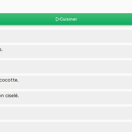
Cuisiner
s.
cocotte.
n ciselé.