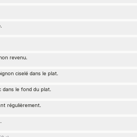
.
gnon revenu.
oignon ciselé dans le plat.
c dans le fond du plat.
nt régulièrement.
.
)