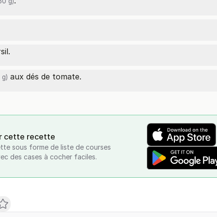
.
50 g)
il.
aux dés de tomate.
 g)
r cette recette
tte sous forme de liste de courses
vec des cases à cocher faciles.