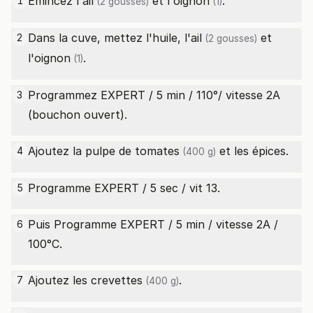
Emincez l'
ail
et l'
oignon
.
1
(2 gousses)
(1)
Dans la cuve, mettez l'huile, l'
ail
et
2
(2 gousses)
l'
oignon
.
(1)
Programmez EXPERT / 5 min / 110°/ vitesse 2A
3
(bouchon ouvert).
Ajoutez la
pulpe de tomates
et les épices.
4
(400 g)
Programme EXPERT / 5 sec / vit 13.
5
Puis Programme EXPERT / 5 min / vitesse 2A /
6
100°C.
Ajoutez les
crevettes
.
7
(400 g)