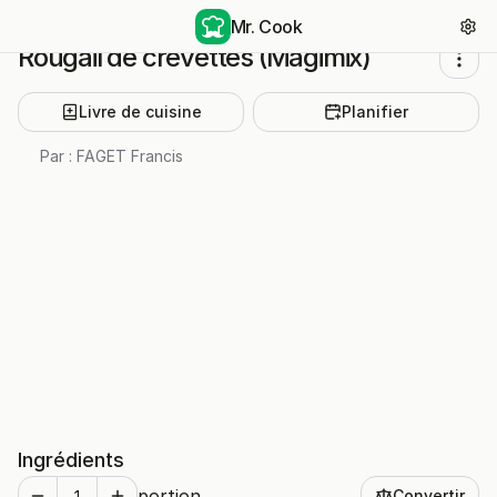
Mr. Cook
Rougail de crevettes (Magimix)
Livre de cuisine
Planifier
Par :
FAGET Francis
Ingrédients
portion
Convertir