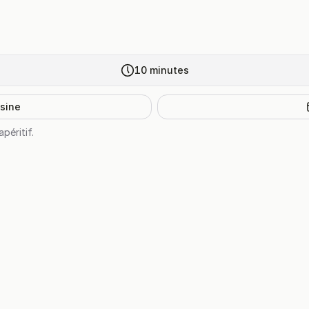
10
minutes
isine
péritif.