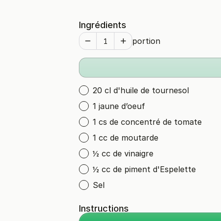
Ingrédients
portion
20 cl d'huile de tournesol
1 jaune d’oeuf
1 cs de concentré de tomate
1 cc de moutarde
½ cc de vinaigre
½ cc de piment d'Espelette
Sel
Instructions