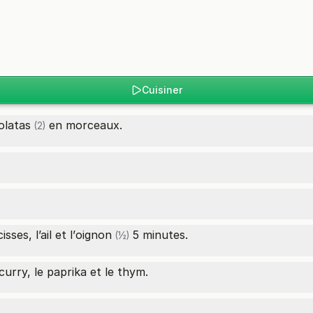
Cuisiner
olatas
en morceaux.
(2)
ses, l’ail et l’
oignon
5 minutes.
(½)
curry, le paprika et le thym.