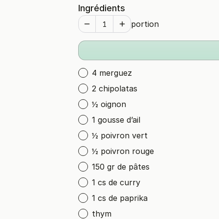
Ingrédients
portion
4 merguez
2 chipolatas
½ oignon
1 gousse d’ail
½ poivron vert
½ poivron rouge
150 gr de pâtes
1 cs de curry
1 cs de paprika
thym