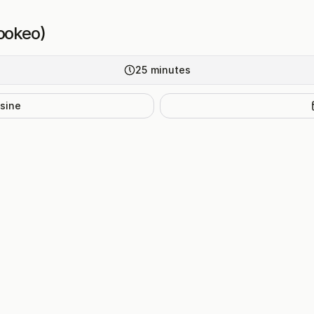
Cookeo)
25
minutes
isine