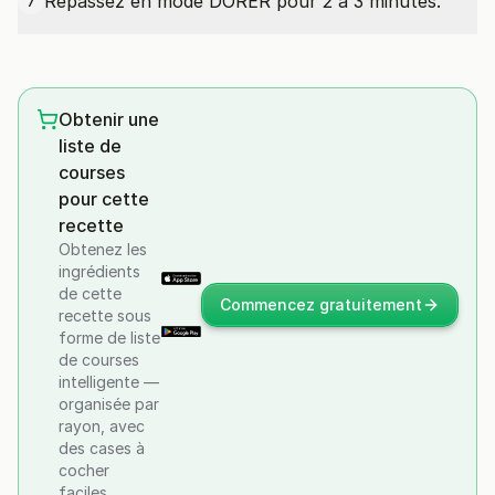
Repassez en mode DORER pour 2 à 3 minutes.
7
Obtenir une
liste de
courses
pour cette
recette
Obtenez les
ingrédients
de cette
Commencez gratuitement
recette sous
forme de liste
de courses
intelligente —
organisée par
rayon, avec
des cases à
cocher
faciles.