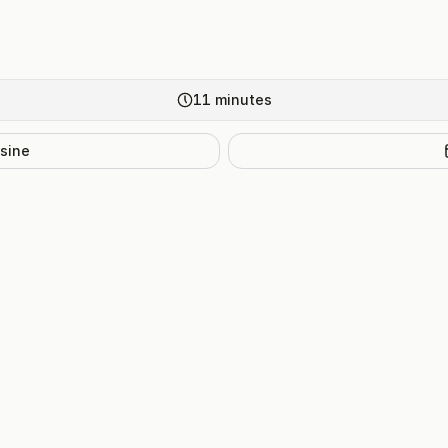
11
minutes
isine