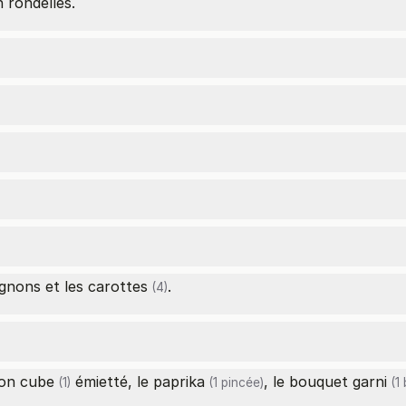
 rondelles.
ignons et les
carottes
.
(4)
lon cube
émietté, le
paprika
, le bouquet
garni
(1)
(1 pincée)
(1 