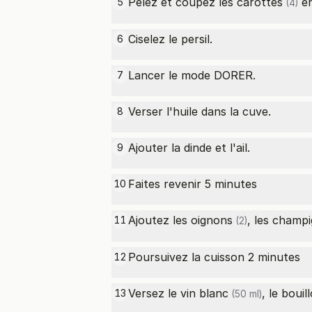
Pelez et coupez les
carottes
en
5
(4)
Ciselez le persil.
6
Lancer le mode DORER.
7
Verser l'huile dans la cuve.
8
Ajouter la dinde et l'ail.
9
Faites revenir 5 minutes
10
Ajoutez les
oignons
, les champ
11
(2)
Poursuivez la cuisson 2 minutes
12
Versez le
vin blanc
, le
bouil
13
(50 ml)