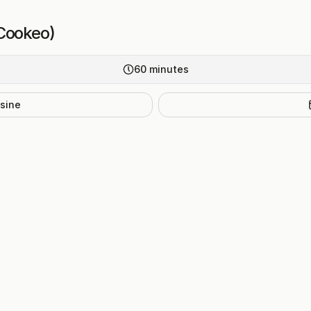
(Cookeo)
60
minutes
isine