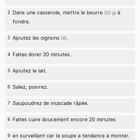
Dans une casserole, mettre le
beurre
à
2
(50 g)
fondre.
Ajoutez les
oignons
.
3
(4)
Faites dorer 20 minutes.
4
Ajoutez le lait.
5
Salez, poivrez.
6
Saupoudrez de muscade râpée.
7
Faites cuire doucement encore 20 minutes
8
en surveillant car la soupe a tendance à monter.
9