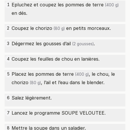
Epluchez et coupez les
pommes de terre
1
(400 g)
en dés.
Coupez le
chorizo
en petits morceaux.
2
(80 g)
Dégermez les gousses
d’ail
.
3
(2 gousses)
Coupez les feuilles de chou en lanières.
4
Placez les
pommes de terre
, le chou, le
5
(400 g)
chorizo
, l’ail et l’eau dans le blender.
(80 g)
Salez légèrement.
6
Lancez le programme SOUPE VELOUTEE.
7
Mettre la soupe dans un saladier.
8