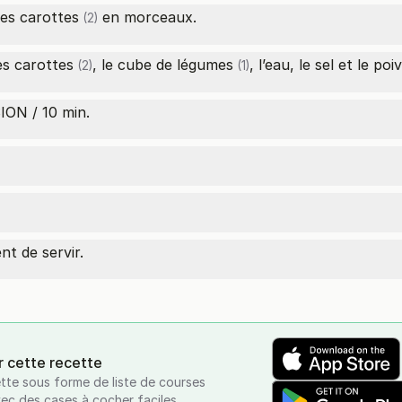
les
carottes
en morceaux.
(2)
les
carottes
, le
cube de légumes
, l’eau, le sel et le poi
(2)
(1)
ON / 10 min.
t de servir.
r cette recette
tte sous forme de liste de courses
vec des cases à cocher faciles.