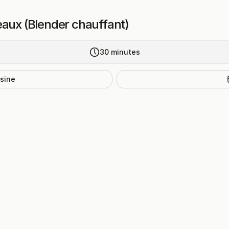
eaux (Blender chauffant)
30
minutes
isine