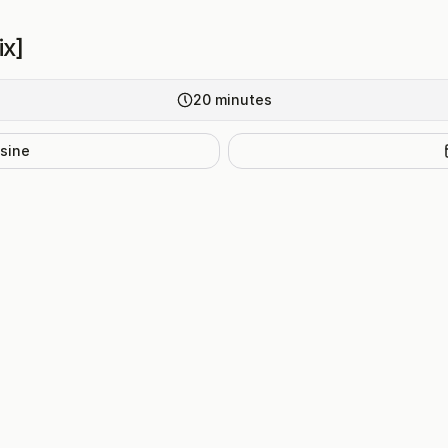
ix]
20
minutes
isine