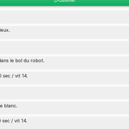
Cuisiner
.
deux.
ans le bol du robot.
ec / vit 14.
e blanc.
ec / vit 14.