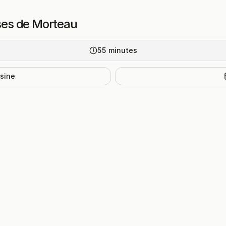
sses de Morteau
55
minutes
isine