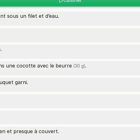
Cuisiner
t sous un filet et d’eau.
.
)
dans une cocotte avec le
beurre
.
(30 g)
uquet garni.
en et presque à couvert.