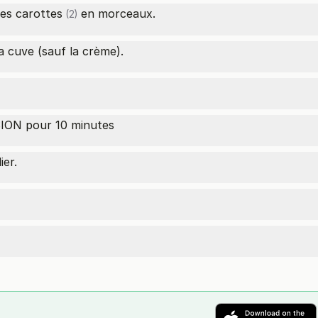
les
carottes
en morceaux.
(2)
a cuve (sauf la crème).
ON pour 10 minutes
ier.