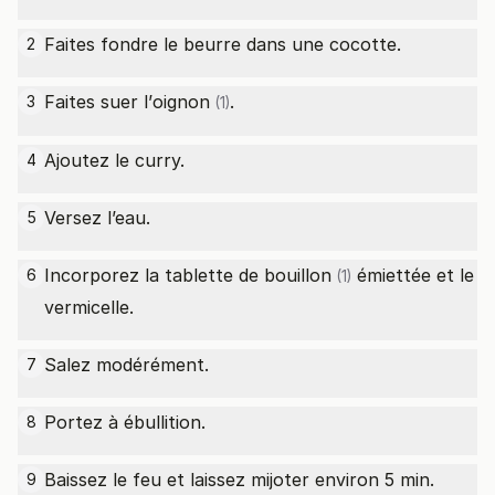
Faites fondre le beurre dans une cocotte.
2
Faites suer l’
oignon
.
3
(1)
Ajoutez le curry.
4
Versez l’eau.
5
Incorporez la
tablette de bouillon
émiettée et le
6
(1)
vermicelle.
Salez modérément.
7
Portez à ébullition.
8
Baissez le feu et laissez mijoter environ 5 min.
9