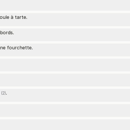
ule à tarte.
 bords.
une fourchette.
.
(2)