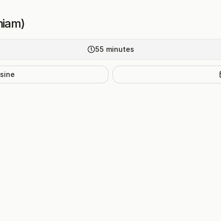
miam)
55
minutes
isine