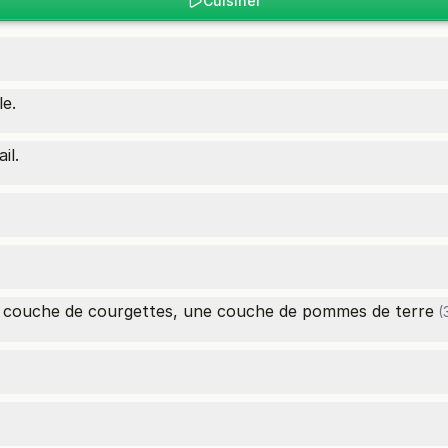
Cuisiner
le.
il.
ne couche de courgettes, une couche de
pommes de terre
(3