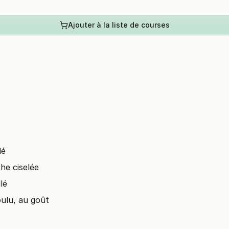
Ajouter à la liste de courses
lé
che ciselée
lé
oulu, au goût