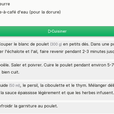
beurre
re-à-café d'eau (pour la dorure)
Cuisiner
 Couper le
blanc de poulet
en petits dés. Dans une poê
(300 g)
 l'échalote et l'ail, faire revenir pendant 2-3 minutes jusq
poêle. Saler et poivrer. Cuire le poulet pendant environ 
 bien cuit.
quide
, le persil, la ciboulette et le thym. Mélanger d
(50 ml)
la sauce épaississe légèrement et que les herbes infusent.
efroidir la garniture au poulet.