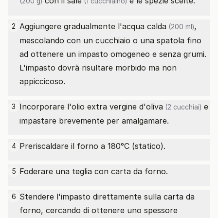
con il
sale
e le spezie scelte.
(200 g)
(1 cucchiaino)
Aggiungere gradualmente l'
acqua calda
,
2
(200 ml)
mescolando con un cucchiaio o una spatola fino
ad ottenere un impasto omogeneo e senza grumi.
L'impasto dovrà risultare morbido ma non
appiccicoso.
Incorporare l'
olio extra vergine d'oliva
e
3
(2 cucchiai)
impastare brevemente per amalgamare.
Preriscaldare il forno a 180°C (statico).
4
Foderare una teglia con carta da forno.
5
Stendere l'impasto direttamente sulla carta da
6
forno, cercando di ottenere uno spessore