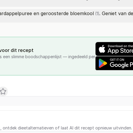
ardappelpuree en geroosterde
bloemkool
. Geniet van de
(1)
oor dit recept
als een slimme boodschappenlijst — ingedeeld per
d, ontdek dieetalternatieven of laat AI dit recept opnieuw uitvinden.