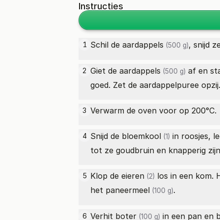
Instructies
Schil de
aardappels
, snijd 
1
(500 g)
Giet de
aardappels
af en st
2
(500 g)
goed. Zet de aardappelpuree opzij
Verwarm de oven voor op 200°C.
3
Snijd de
bloemkool
in roosjes, l
4
(1)
tot ze goudbruin en knapperig zijn
Klop de
eieren
los in een kom. 
5
(2)
het
paneermeel
.
(100 g)
Verhit
boter
in een pan en 
6
(100 g)