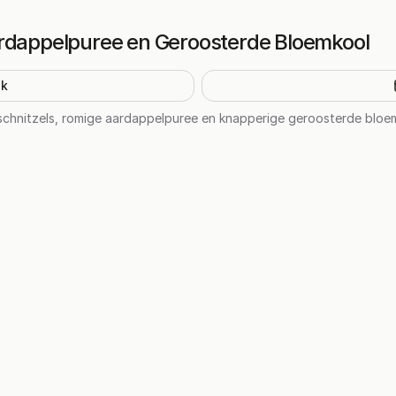
ardappelpuree en Geroosterde Bloemkool
k
 schnitzels, romige aardappelpuree en knapperige geroosterde bloemk