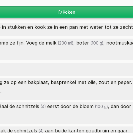
Koken
ze in stukken en kook ze in een pan met water tot ze zacht 
amp ze fijn. Voeg de
melk
,
boter
,
nootmuska
(200 ml)
(100 g)
.
eg ze op een bakplaat, besprenkel met olie, zout en peper
.
Haal de
schnitzels
eerst door de
bloem
, dan door 
(4)
(100 g)
bak de
schnitzels
aan beide kanten goudbruin en gaar.
(4)