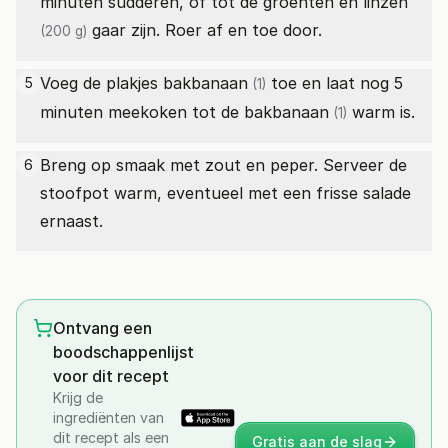
minuten sudderen, of tot de groenten en
linzen
gaar zijn. Roer af en toe door.
(200 g)
Voeg de plakjes
bakbanaan
toe en laat nog 5
5
(1)
minuten meekoken tot de
bakbanaan
warm is.
(1)
Breng op smaak met zout en peper. Serveer de
6
stoofpot warm, eventueel met een frisse salade
ernaast.
Ontvang een
boodschappenlijst
voor dit recept
Krijg de
ingrediënten van
dit recept als een
Gratis aan de slag