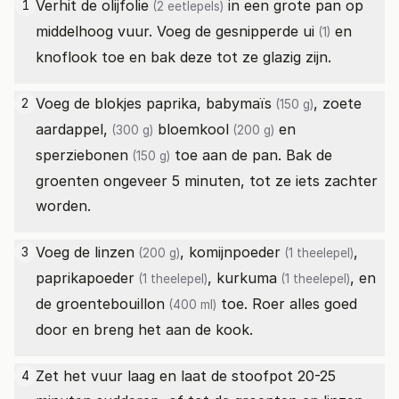
Verhit de
olijfolie
in een grote pan op
1
(2 eetlepels)
middelhoog vuur. Voeg de gesnipperde
ui
en
(1)
knoflook toe en bak deze tot ze glazig zijn.
Voeg de blokjes paprika,
babymaïs
,
zoete
2
(150 g)
aardappel,
bloemkool
en
(300 g)
(200 g)
sperziebonen
toe aan de pan. Bak de
(150 g)
groenten ongeveer 5 minuten, tot ze iets zachter
worden.
Voeg de
linzen
,
komijnpoeder
,
3
(200 g)
(1 theelepel)
paprikapoeder
,
kurkuma
, en
(1 theelepel)
(1 theelepel)
de
groentebouillon
toe. Roer alles goed
(400 ml)
door en breng het aan de kook.
Zet het vuur laag en laat de stoofpot 20-25
4