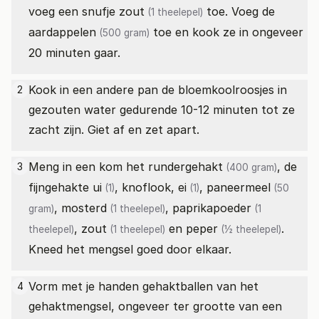
voeg een snufje
zout
toe. Voeg de
(1 theelepel)
aardappelen
toe en kook ze in ongeveer
(500 gram)
20 minuten gaar.
Kook in een andere pan de bloemkoolroosjes in
2
gezouten water gedurende 10-12 minuten tot ze
zacht zijn. Giet af en zet apart.
Meng in een kom het
rundergehakt
, de
3
(400 gram)
fijngehakte
ui
, knoflook,
ei
,
paneermeel
(1)
(1)
(50
,
mosterd
,
paprikapoeder
gram)
(1 theelepel)
(1
,
zout
en
peper
.
theelepel)
(1 theelepel)
(½ theelepel)
Kneed het mengsel goed door elkaar.
Vorm met je handen gehaktballen van het
4
gehaktmengsel, ongeveer ter grootte van een