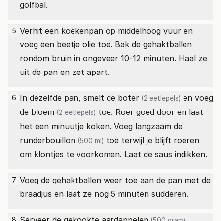
golfbal.
Verhit een koekenpan op middelhoog vuur en
5
voeg een beetje olie toe. Bak de gehaktballen
rondom bruin in ongeveer 10-12 minuten. Haal ze
uit de pan en zet apart.
In dezelfde pan, smelt de
boter
en voeg
6
(2 eetlepels)
de
bloem
toe. Roer goed door en laat
(2 eetlepels)
het een minuutje koken. Voeg langzaam de
runderbouillon
toe terwijl je blijft roeren
(500 ml)
om klontjes te voorkomen. Laat de saus indikken.
Voeg de gehaktballen weer toe aan de pan met de
7
braadjus en laat ze nog 5 minuten sudderen.
Serveer de gekookte
aardappelen
,
8
(500 gram)