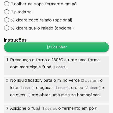
1 colher-de-sopa fermento em pó
1 pitada sal
½ xícara coco ralado (opcional)
½ xícara queijo ralado (opcional)
Instruções
Cozinhar
Preaqueça o forno a 180°C e unte uma forma
1
com manteiga e
fubá
.
(1 xícara)
No liquidificador, bata o
milho verde
, o
2
(2 xícaras)
leite
, o
açúcar
, o
óleo
e
(1 xícara)
(1 xícara)
(½ xícara)
os
ovos
até obter uma mistura homogênea.
(3)
Adicione o
fubá
, o
fermento em pó
3
(1 xícara)
(1