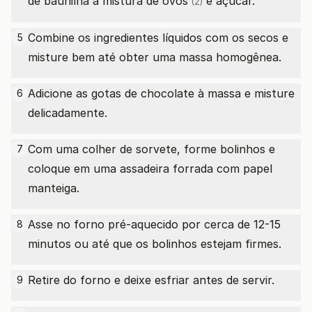
de baunilha à mistura de
ovos
e açúcar.
(2)
Combine os ingredientes líquidos com os secos e
5
misture bem até obter uma massa homogênea.
Adicione as gotas de chocolate à massa e misture
6
delicadamente.
Com uma colher de sorvete, forme bolinhos e
7
coloque em uma assadeira forrada com papel
manteiga.
Asse no forno pré-aquecido por cerca de 12-15
8
minutos ou até que os bolinhos estejam firmes.
Retire do forno e deixe esfriar antes de servir.
9