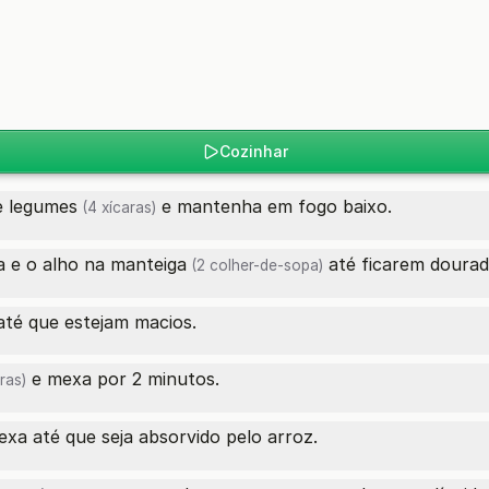
Cozinhar
e legumes
e mantenha em fogo baixo.
(4 xícaras)
a e o alho na
manteiga
até ficarem dourad
(2 colher-de-sopa)
até que estejam macios.
e mexa por 2 minutos.
ras)
xa até que seja absorvido pelo arroz.