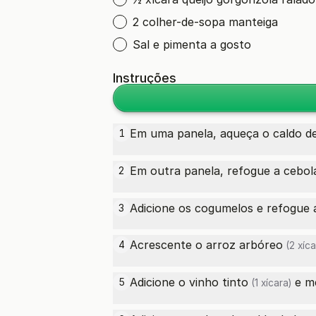
2 colher-de-sopa manteiga
Sal e pimenta a gosto
Instruções
Em uma panela, aqueça o
caldo d
1
Em outra panela, refogue a cebol
2
Adicione os cogumelos e refogue 
3
Acrescente o
arroz arbóreo
4
(2 xíca
Adicione o
vinho tinto
e me
5
(1 xícara)