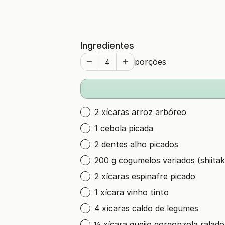
Ingredientes
porções
2 xícaras arroz arbóreo
1 cebola picada
2 dentes alho picados
200 g cogumelos variados (shiitak
2 xícaras espinafre picado
1 xícara vinho tinto
4 xícaras caldo de legumes
½ xícara queijo gorgonzola ralado