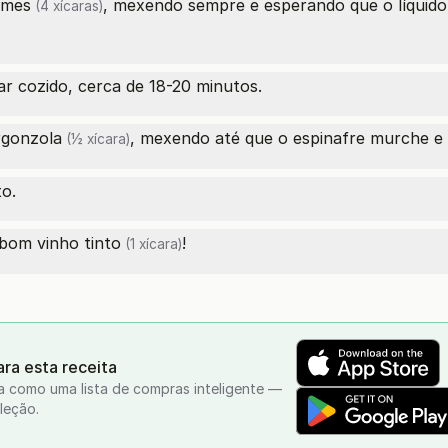
umes
, mexendo sempre e esperando que o líquido 
(4 xícaras)
ar cozido, cerca de 18-20 minutos.
rgonzola
, mexendo até que o espinafre murche e o
(½ xícara)
o.
m bom
vinho tinto
!
(1 xícara)
ra esta receita
a como uma lista de compras inteligente —
leção.