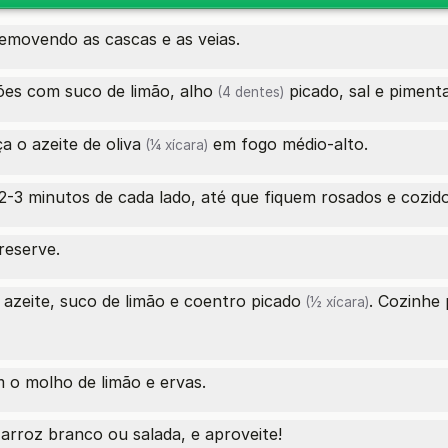
emovendo as cascas e as veias.
ões com suco de limão,
alho
picado, sal e piment
(4 dentes)
ça o
azeite de oliva
em fogo médio-alto.
(¼ xícara)
-3 minutos de cada lado, até que fiquem rosados e cozido
reserve.
 azeite, suco de limão e
coentro picado
. Cozinhe
(½ xícara)
o molho de limão e ervas.
arroz branco ou salada, e aproveite!