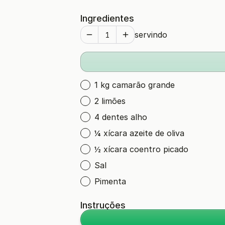
Ingredientes
servindo
1 kg camarão grande
2 limões
4 dentes alho
¼ xícara azeite de oliva
½ xícara coentro picado
Sal
Pimenta
Instruções