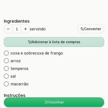
Ingredientes
servindo
Converter
Adicionar à lista de compras
coxa e sobrecoxa de frango
arroz
temperos
sal
macarrão
Instruções
Cozinhar