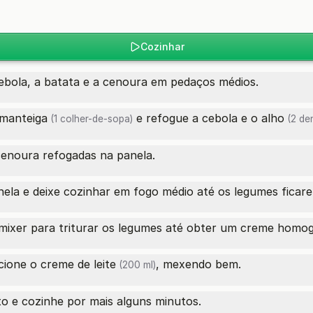
Cozinhar
ebola, a batata e a cenoura em pedaços médios.
manteiga
e refogue a cebola e o
alho
(1 colher-de-sopa)
(2 de
cenoura refogadas na panela.
nela e deixe cozinhar em fogo médio até os legumes ficar
 mixer para triturar os legumes até obter um creme homo
icione o
creme de leite
, mexendo bem.
(200 ml)
o e cozinhe por mais alguns minutos.