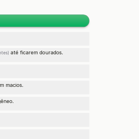
até ficarem dourados.
ntes)
em macios.
gêneo.