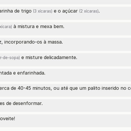
arinha de trigo
e o
açúcar
.
(3 xícaras)
(2 xícaras)
à mistura e mexa bem.
xícara)
, incorporando-os à massa.
e misture delicadamente.
er-de-sopa)
tada e enfarinhada.
rca de 40-45 minutos, ou até que um palito inserido no ce
tes de desenformar.
oveite!