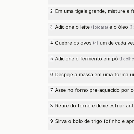
Em uma tigela grande, misture a
f
2
Adicione o
leite
e o
óleo
3
(1 xícara)
(1 
Quebre os
ovos
um de cada vez
4
(4)
Adicione o
fermento em pó
5
(1 colh
Despeje a massa em uma forma un
6
Asse no forno pré-aquecido por ce
7
Retire do forno e deixe esfriar an
8
Sirva o bolo de trigo fofinho e apr
9