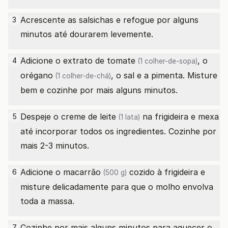
Acrescente as salsichas e refogue por alguns
3
minutos até dourarem levemente.
Adicione o
extrato de tomate
, o
4
(1 colher-de-sopa)
orégano
, o sal e a pimenta. Misture
(1 colher-de-chá)
bem e cozinhe por mais alguns minutos.
Despeje o
creme de leite
na frigideira e mexa
5
(1 lata)
até incorporar todos os ingredientes. Cozinhe por
mais 2-3 minutos.
Adicione o
macarrão
cozido à frigideira e
6
(500 g)
misture delicadamente para que o molho envolva
toda a massa.
Cozinhe por mais alguns minutos para aquecer o
7