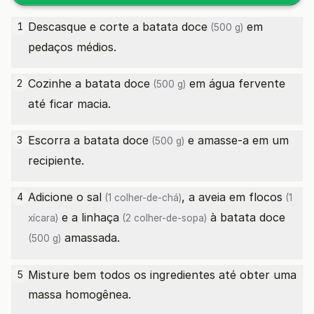
Descasque e corte a
batata doce
em
1
(500 g)
pedaços médios.
Cozinhe a
batata doce
em água fervente
2
(500 g)
até ficar macia.
Escorra a
batata doce
e amasse-a em um
3
(500 g)
recipiente.
Adicione o
sal
, a
aveia em flocos
4
(1 colher-de-chá)
(1
e a
linhaça
à
batata doce
xícara)
(2 colher-de-sopa)
amassada.
(500 g)
Misture bem todos os ingredientes até obter uma
5
massa homogênea.