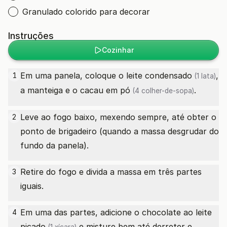
Granulado colorido para decorar
Instruções
Cozinhar
Em uma panela, coloque o
leite condensado
,
1
(1 lata)
a manteiga e o
cacau em pó
.
(4 colher-de-sopa)
Leve ao fogo baixo, mexendo sempre, até obter o
2
ponto de brigadeiro (quando a massa desgrudar do
fundo da panela).
Retire do fogo e divida a massa em três partes
3
iguais.
Em uma das partes, adicione o
chocolate ao leite
4
picado
e misture bem até derreter e